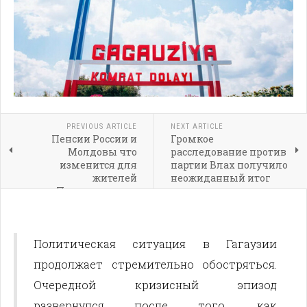
PREVIOUS ARTICLE
NEXT ARTICLE
Пенсии России и
Громкое
Молдовы что
расследование против
изменится для
партии Влах получило
жителей
неожиданный итог
Приднестровья
Политическая ситуация в Гагаузии
продолжает стремительно обостряться.
Очередной кризисный эпизод
развернулся после того, как