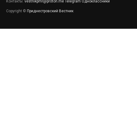
Контакты:
vestnikpmr@proton.me
Telegram
Одноклассники
Copyright ©
Приднестровский Вестник