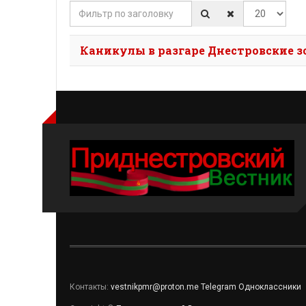
Фильтр по заголовку
Кол-во строк
Каникулы в разгаре Днестровские 
Контакты:
vestnikpmr@proton.me
Telegram
Одноклассники