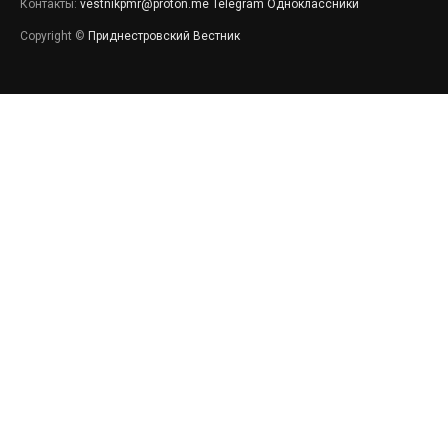
Контакты:
vestnikpmr@proton.me
Telegram
Одноклассники
Copyright ©
Приднестровский Вестник