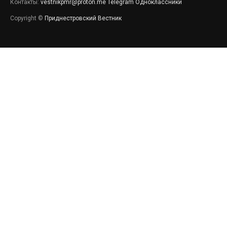
Контакты:
vestnikpmr@proton.me
Telegram
Одноклассники
Copyright ©
Приднестровский Вестник