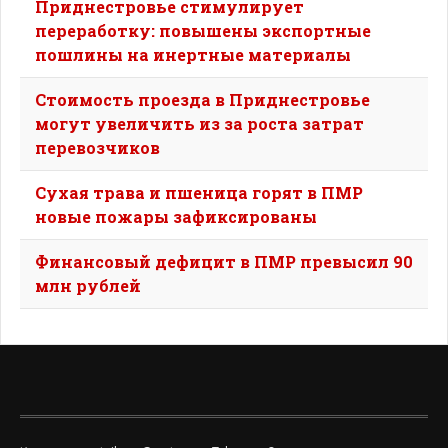
Приднестровье стимулирует
переработку: повышены экспортные
пошлины на инертные материалы
Стоимость проезда в Приднестровье
могут увеличить из за роста затрат
перевозчиков
Сухая трава и пшеница горят в ПМР
новые пожары зафиксированы
Финансовый дефицит в ПМР превысил 90
млн рублей