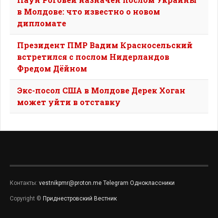
в Молдове: что известно о новом
дипломате
Президент ПМР Вадим Красносельский
встретился с послом Нидерландов
Фредом Дёйном
Экс-посол США в Молдове Дерек Хоган
может уйти в отставку
Контакты:
vestnikpmr@proton.me
Telegram
Одноклассники
Copyright ©
Приднестровский Вестник