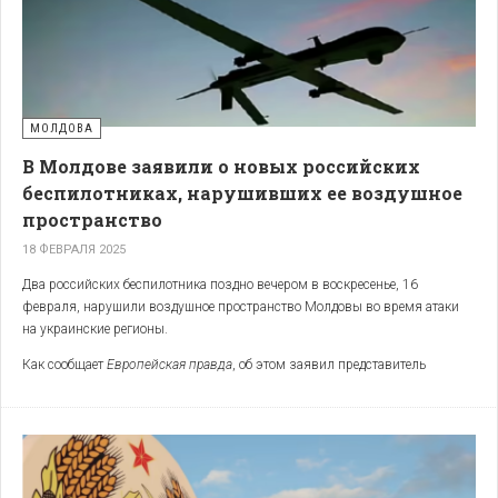
не имеет права здесь оставаться.
Российские войска должны быть
выведены полностью и без каких-либо
условий, в соответствии с
МОЛДОВА
международными обязательствами
В Молдове заявили о новых российских
России", — заявили в министерстве.
беспилотниках, нарушивших ее воздушное
пространство
18 ФЕВРАЛЯ 2025
Два российских беспилотника поздно вечером в воскресенье, 16
февраля, нарушили воздушное пространство Молдовы во время атаки
на украинские регионы.
Как сообщает
Европейская правда
, об этом заявил представитель
правительства Молдовы Даниэль Водэ, чьи слова приводит
Reuters
.
По его словам, инцидент с дронами произошел около 23:00, когда
Украина сообщала, что под атакой российских беспилотников находятся
южные регионы.