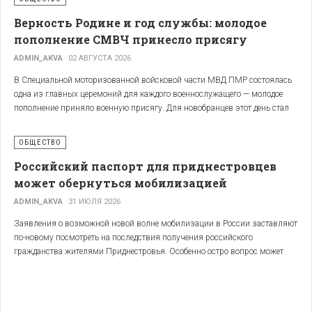
Верность Родине и год службы: молодое
пополнение СМВЧ принесло присягу
ADMIN_AKVA
02 АВГУСТА 2026
В Специальной моторизованной войсковой части МВД ПМР состоялась
В ведомстве связывают снижение уровня Днестра сразу с несколькими
одна из главных церемоний для каждого военнослужащего — молодое
факторами. Среди них малоснежные зимы, продолжительные засухи и
пополнение приняло военную присягу. Для новобранцев этот день стал
особенности регулирования стока Новоднестровским гидроузлом на
официальным началом годовой срочной службы.
территории Украины.
ОБЩЕСТВО
Из-за обмеления реки уровень воды в отдельных местах опускается ниже
Российский паспорт для приднестровцев
проектных отметок. Это уже осложняет работу головных насосных
может обернуться мобилизацией
станций, обеспечивающих орошение сельскохозяйственных земель.
ADMIN_AKVA
31 ИЮЛЯ 2026
Дополнительное беспокойство вызвало решение Днестровской комиссии
Украины и Молдовы от 31 июля. Сброс воды из Новоднестровского
Заявления о возможной новой волне мобилизации в России заставляют
водохранилища был сокращён со 100 до 85 кубометров в секунду.
по-новому посмотреть на последствия получения российского
гражданства жителями Приднестровья. Особенно остро вопрос может
В ПМР предупреждают, что дальнейшее снижение уровня Днестра может
коснуться тех, кто в последнее время оформляет российский паспорт или
привести к остановке насосных станций мелиоративного комплекса. В
только собирается воспользоваться упрощённой процедурой получения
результате под угрозой окажется орошение сельхозугодий, что может
гражданства РФ.
привести к гибели культур, экономическим потерям и дополнительным