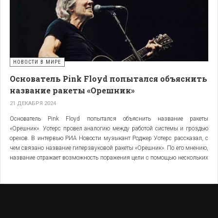
НОВОСТИ В МИРЕ
Основатель Pink Floyd попытался объяснить
название ракеты «Орешник»
21 ДЕКАБРЯ 2024
Основатель Pink Floyd попытался объяснить название ракеты
«Орешник». Уотерс провел аналогию между работой системы и гроздью
орехов. В интервью РИА Новости музыкант Роджер Уотерс рассказал, с
чем связано название гиперзвуковой ракеты «Орешник». По его мнению,
название отражает возможность поражения цели с помощью нескольких
боеприпасов.