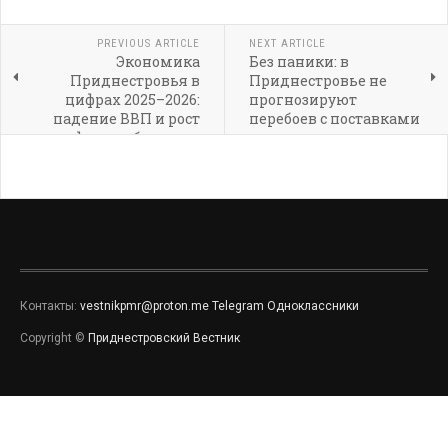
PREVIOUS ARTICLE
NEXT ARTICLE
Экономика
Без паники: в
Приднестровья в
Приднестровье не
цифрах 2025–2026:
прогнозируют
падение ВВП и рост
перебоев с поставками
дефицита бюджета
газа
Контакты:
vestnikpmr@proton.me
Telegram
Одноклассники
Copyright ©
Приднестровский Вестник