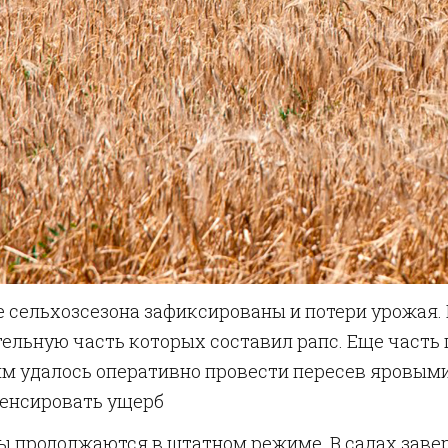
е сельхозсезона зафиксированы и потери урожая.
тельную часть которых составил рапс. Еще част
ям удалось оперативно провести пересев яровым
енсировать ущерб
ы продолжаются в штатном режиме. В садах заве