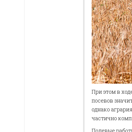
При этом в ход
посевов значи
однако аграри
частично комп
Полевые работ