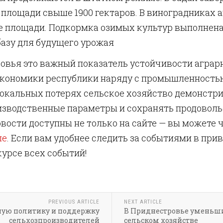
 площади свыше 1900 гектаров. В виноградниках
же площади. Подкормка озимых культур выполнена
базу для будущего урожая
овья это важный показатель устойчивости аграрн
 экономики республики наряду с промышленность
локальных потерях сельское хозяйство демонстр
зводственные параметры и сохранять продоволь
вости доступны не только на сайте — вы можете 
ле
. Если вам удобнее следить за событиями в пр
курсе всех событий!
PREVIOUS ARTICLE
NEXT ARTICLE
ую политику и поддержку
В Приднестровье уменьши
сельхозпроизводителей
сельском хозяйстве