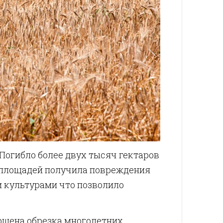
 Погибло более двух тысяч гектаров
ь площадей получила повреждения
и культурами что позволило
ршена обрезка многолетних