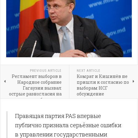
PREVIOUS ARTICLE
NEXT ARTICLE
Регламент выборов в
Комрат и Кишинёв не
Народное собрание
пришли к согласию по
Гагаузии вызвал
выборам НСГ
острые разногласия на
обсуждение
публичных
регламента
слушаниях в Комрате
продолжается
Правящая партия PAS впервые
публично признала серьёзные ошибки
в управлении государственными