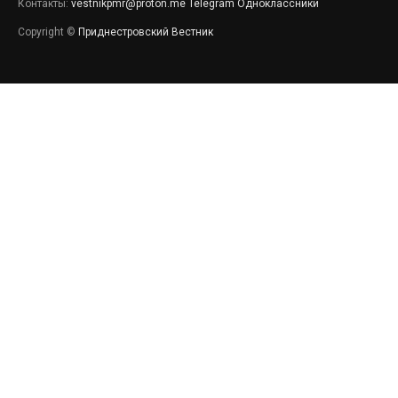
Контакты:
vestnikpmr@proton.me
Telegram
Одноклассники
Copyright ©
Приднестровский Вестник