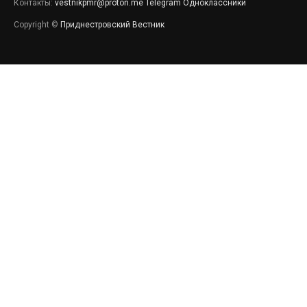
Контакты:
vestnikpmr@proton.me
Telegram
Одноклассники
Copyright ©
Приднестровский Вестник