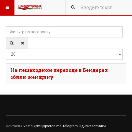
Фильтр по заголовку
Кол-
На пешеходном переходе в Бендерах
сбили женщину
Контакты:
vestnikpmr@proton.me
Telegram
Одноклассники