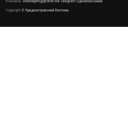
Контакты:
vestnikpmr@proton.me
Telegram
Одноклассники
Copyright ©
Приднестровский Вестник