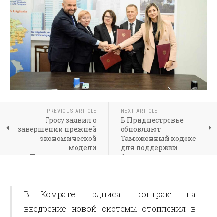
PREVIOUS ARTICLE
NEXT ARTICLE
Гросу заявил о
В Приднестровье
завершении прежней
обновляют
экономической
Таможенный кодекс
модели
для поддержки
Приднестровья на
бизнеса
фоне газового кризиса
В Комрате подписан контракт на
внедрение новой системы отопления в