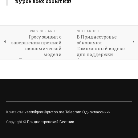
курсе всех событий!
PREVIOUS ARTICLE
NEXT ARTICLE
Гросу заявил о
В Приднестровье
завершении прежней
обновляют
экономической
Таможенный кодекс
модели
для поддержки
Приднестровья на
бизнеса
фоне газового кризиса
Контакты:
vestnikpmr@proton.me
Telegram
Одноклассники
Copyright ©
Приднестровский Вестник