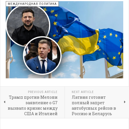
МЕЖДУНАРОДНАЯ ПОЛИТИКА
PREVIOUS ARTICLE
NEXT ARTICLE
Трамп против Мелони
Латвия готовит
заявление о G7
полный запрет
вызвало кризис между
автобусных рейсов в
США и Италией
Россию и Беларусь
удар по транзиту через
Балтию