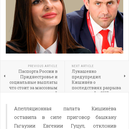
PREVIOUS ARTICLE
NEXT ARTICLE
Паспорта России в
Лукашенко
Приднестровье и
предупредил
социальные выплаты
Кишинёв о
что стоит за массовым
последствиях разрыва
интересом жителей
отношений с СНГ
Апелляционная палата Кишинёва
оставила в силе приговор башкану
Гагаузии Евгении Гуцул, отклонив