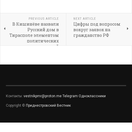
PREVIOUS ARTICLE
NEXT ARTICLE
В Кишинёве назвали
Цифры под вопросом
Русский дом в
вокруг заявок на
Тирасполе элементом
гражданство РФ
политических
провокаций
Контакты:
vestnikpmr@proton.me
Telegram
Одноклассники
Copyright ©
Приднестровский Вестник