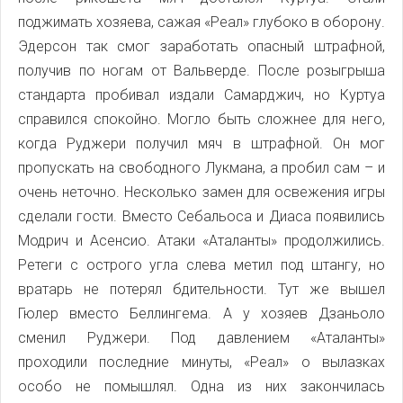
поджимать хозяева, сажая «Реал» глубоко в оборону.
Эдерсон так смог заработать опасный штрафной,
получив по ногам от Вальверде. После розыгрыша
стандарта пробивал издали Самарджич, но Куртуа
справился спокойно. Могло быть сложнее для него,
когда Руджери получил мяч в штрафной. Он мог
пропускать на свободного Лукмана, а пробил сам – и
очень неточно. Несколько замен для освежения игры
сделали гости. Вместо Себальоса и Диаса появились
Модрич и Асенсио. Атаки «Аталанты» продолжились.
Ретеги с острого угла слева метил под штангу, но
вратарь не потерял бдительности. Тут же вышел
Гюлер вместо Беллингема. А у хозяев Дзаньоло
сменил Руджери. Под давлением «Аталанты»
проходили последние минуты, «Реал» о вылазках
особо не помышлял. Одна из них закончилась