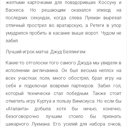
желтыми карточками для повздоривших Коссуну и
Васкеса. Но решающим оказался эпизод на
последних секундах, когда слева Лукман вырезал
отличный прострел во вратарскую, а Ретеги в упор
умудрился пробить в касание выше ворот. Чудом не
забил.
Лучший игрок матча: Джуд Беллингем
Какие-то отголоски того самого Джуда мы увидели в
исполнении англичанина. Он был весьма неплох на
всех участках поля, много обострял, брал игру на
себя и подключал вовремя партнеров. Забил гол,
который технически стал победным. Также стоит
отметить игру Куртуа и пользу Винисиуса. Но если бы
«Аталанта» добыла хотя бы ничью, конечно,
безоговорочно лучшим стоило бы признать
шикарного Лукмана. Его усилий для набора очков,