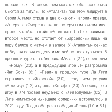
поражениях. В своих чемпионатах оба соперника
бьются за титулы. Но «Аталанта» при этом лидирует в
Серии А, имея отрыв в два очка от «Наполи», правда,
«Интер» и «Фиорентина» по потерянным очкам идут
вровень с «Аталантой». «Реал» же в Ла Лиге занимает
второе место, но отстает от «Барселоны» лишь на
пару баллов с матчем в запасе. У «Аталанты» сейчас
победная серия из девяти матчей во всех турнирах. В
прошлом туре она обыграла «Милан» (2:1), перед этим
– «Рому» (2:0), а в предыдущей игре ЛЧ разгромила
«Янг Бойз» (6:1). «Реал» в прошлом туре Ла Лиги
справился с «Жироной» (3:0), перед чем уступил
«Атлетику» (1:2) и одолел «Хетафе» (2:0). А последнюю
игру в ЛЧ провел неудачно с «Ливерпулем» (0:2). В
Лиге чемпионов нынешние соперники встречались в
2021 году. Тогда оба раза победил «Реал» (1:0 и 3:1).