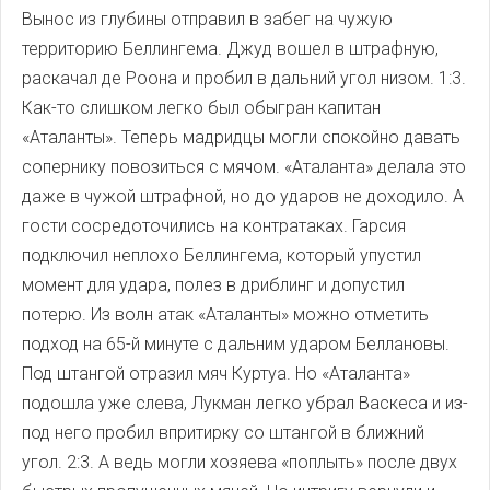
Вынос из глубины отправил в забег на чужую
территорию Беллингема. Джуд вошел в штрафную,
раскачал де Роона и пробил в дальний угол низом. 1:3.
Как-то слишком легко был обыгран капитан
«Аталанты». Теперь мадридцы могли спокойно давать
сопернику повозиться с мячом. «Аталанта» делала это
даже в чужой штрафной, но до ударов не доходило. А
гости сосредоточились на контратаках. Гарсия
подключил неплохо Беллингема, который упустил
момент для удара, полез в дриблинг и допустил
потерю. Из волн атак «Аталанты» можно отметить
подход на 65-й минуте с дальним ударом Беллановы.
Под штангой отразил мяч Куртуа. Но «Аталанта»
подошла уже слева, Лукман легко убрал Васкеса и из-
под него пробил впритирку со штангой в ближний
угол. 2:3. А ведь могли хозяева «поплыть» после двух