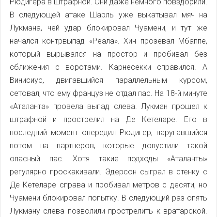
Рюдигера в штрафной. Они даже немного повздорили.
В следующей атаке Шарль уже выкатывал мяч на
Лукмана, чей удар блокировал Чуамени, и тут же
начался контрвыпад «Реала». Хин прозевал Мбаппе,
который вырывался на простор и пробивал без
сближения с воротами. Карнесекки справился. А
Винисиус, двигавшийся параллельным курсом,
сетовал, что ему француз не отдал пас. На 18-й минуте
«Аталанта» провела выпад слева. Лукман прошел к
штрафной и прострелил на Де Кетеларе. Его в
последний момент опередил Рюдигер, наругавшийся
потом на партнеров, которые допустили такой
опасный пас. Хотя такие подходы «Аталанты»
регулярно проскакивали. Эдерсон сыграл в стенку с
Де Кетеларе справа и пробивал метров с десяти, но
Чуамени блокировал попытку. В следующий раз опять
Лукману слева позволили прострелить к вратарской.