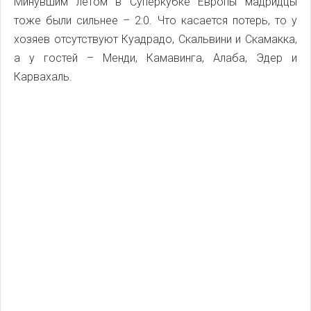
Минувшим летом в Суперкубке Европы мадридцы
тоже были сильнее – 2:0. Что касается потерь, то у
хозяев отсутствуют Куадрадо, Скальвини и Скамакка,
а у гостей – Менди, Камавинга, Алаба, Эдер и
Карвахаль.