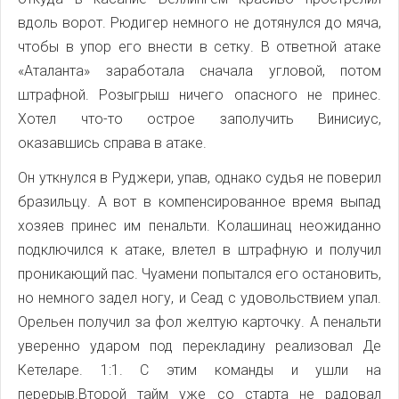
вдоль ворот. Рюдигер немного не дотянулся до мяча,
чтобы в упор его внести в сетку. В ответной атаке
«Аталанта» заработала сначала угловой, потом
штрафной. Розыгрыш ничего опасного не принес.
Хотел что-то острое заполучить Винисиус,
оказавшись справа в атаке.
Он уткнулся в Руджери, упав, однако судья не поверил
бразильцу. А вот в компенсированное время выпад
хозяев принес им пенальти. Колашинац неожиданно
подключился к атаке, влетел в штрафную и получил
проникающий пас. Чуамени попытался его остановить,
но немного задел ногу, и Сеад с удовольствием упал.
Орельен получил за фол желтую карточку. А пенальти
уверенно ударом под перекладину реализовал Де
Кетеларе. 1:1. С этим команды и ушли на
перерыв.Второй тайм уже со старта не радовал