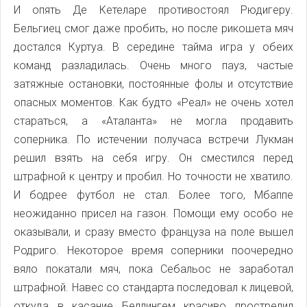
И опять Де Кетеларе противостоял Рюдигеру.
Бельгиец смог даже пробить, но после рикошета мяч
достался Куртуа. В середине тайма игра у обеих
команд разладилась. Очень много пауз, частые
затяжные остановки, постоянные фолы и отсутствие
опасных моментов. Как будто «Реал» не очень хотел
стараться, а «Аталанта» не могла продавить
соперника. По истечении получаса встречи Лукман
решил взять на себя игру. Он сместился перед
штрафной к центру и пробил. Но точности не хватило.
И бодрее футбол не стал. Более того, Мбаппе
неожиданно присел на газон. Помощи ему особо не
оказывали, и сразу вместо француза на поле вышел
Родриго. Некоторое время соперники поочередно
вяло покатали мяч, пока Себальос не заработал
штрафной. Навес со стандарта последовал к лицевой,
откуда в касание Беллингем красиво прострелил