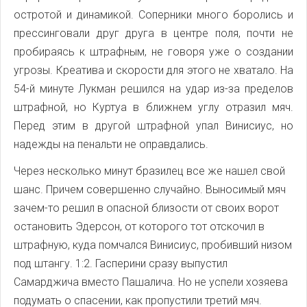
остротой и динамикой. Соперники много боролись и
прессинговали друг друга в центре поля, почти не
пробираясь к штрафным, не говоря уже о создании
угрозы. Креатива и скорости для этого не хватало. На
54-й минуте Лукман решился на удар из-за пределов
штрафной, но Куртуа в ближнем углу отразил мяч.
Перед этим в другой штрафной упал Винисиус, но
надежды на пенальти не оправдались.
Через несколько минут бразилец все же нашел свой
шанс. Причем совершенно случайно. Выносимый мяч
зачем-то решил в опасной близости от своих ворот
остановить Эдерсон, от которого тот отскочил в
штрафную, куда помчался Винисиус, пробивший низом
под штангу. 1:2. Гасперини сразу выпустил
Самарджича вместо Пашалича. Но не успели хозяева
подумать о спасении, как пропустили третий мяч.