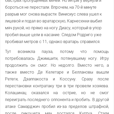
быстрых пропущенных мячей. Но интригу вернули и
бороться не перестали. Впрочем, на 70-й минуте
разрыв мог снова вырасти. Винисиус слева ушел к
лицевой и подал во вратарскую, Карнесекки выбил
мяч рукой, но прямо на ногу Диасу, который в упор
пробил выше цели в касание. Следом Родриго уже
пробивал метров с 11, однако вратарь справился.
Тут возникла пауза, потому что помощь
потребовалась Джимшити, потянувшему ногу. Игру
продолжить он смог. Но недолго. Вместо него, а
также вместо Де Келетаре и Беллановы вышли
Ретеги, Дзаппакоста и Коссуну. Сразу после
перестановки контратаку три в три провели хозяева.
Колашинац оказался на острие, но не смог
переиграть последнего оппонента и пробить. В другой
атаке Самарджич пробил из-за пределов штрафной,
после рикошета мяч достался Куртуа. Стали