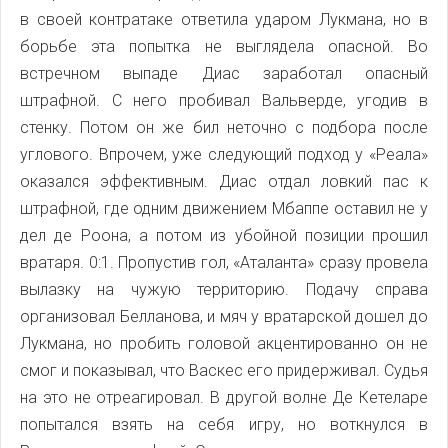
в своей контратаке ответила ударом Лукмана, но в
борьбе эта попытка не выглядела опасной. Во
встречном выпаде Диас заработал опасный
штрафной. С него пробивал Вальверде, угодив в
стенку. Потом он же бил неточно с подбора после
углового. Впрочем, уже следующий подход у «Реала»
оказался эффективным. Диас отдал ловкий пас к
штрафной, где одним движением Мбаппе оставил не у
дел де Роона, а потом из убойной позиции прошил
вратаря. 0:1. Пропустив гол, «Аталанта» сразу провела
вылазку на чужую территорию. Подачу справа
организовал Белланова, и мяч у вратарской дошел до
Лукмана, но пробить головой акцентированно он не
смог и показывал, что Васкес его придерживал. Судья
на это не отреагировал. В другой волне Де Кетеларе
попытался взять на себя игру, но воткнулся в