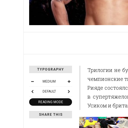
Трилогии не бу
TYPOGRAPHY
чемпионские ти
MEDIUM
Рияде состоялс
DEFAULT
в супертяжело
READING MODE
Усиком и брит
SHARE THIS