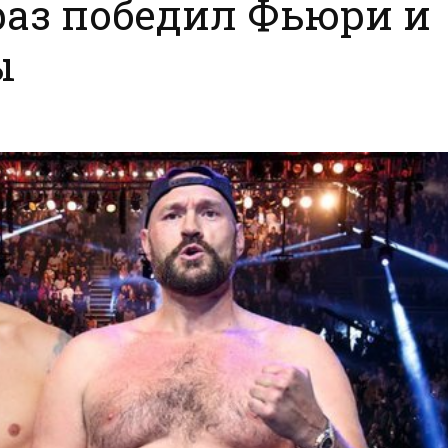
раз победил Фьюри и
ы