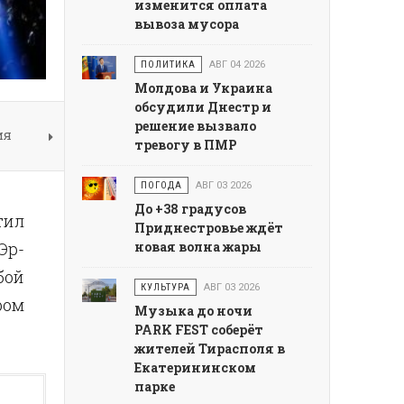
изменится оплата
вывоза мусора
ПОЛИТИКА
АВГ 04 2026
Молдова и Украина
обсудили Днестр и
решение вызвало
ия
тревогу в ПМР
ПОГОДА
АВГ 03 2026
До +38 градусов
тил
Приднестровье ждёт
Эр-
новая волна жары
бой
КУЛЬТУРА
АВГ 03 2026
ром
Музыка до ночи
PARK FEST соберёт
жителей Тирасполя в
Екатерининском
парке