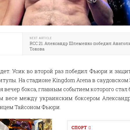
NEXT ARTICLE
RCC 21. Александр Шлеменко победил Анатол
Токова
дет: Усик во второй раз победил Фьюри и защи
тулы. На стадионе Kingdom Arena в саудовском 
я вечер бокса, главным событием которого стал 
м весе между украинским боксером Александ
анцем Тайсоном Фьюри.
СПОРТ