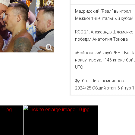
Мадридский "Реал" выиграл
Межконтинентальный кубок!
RCC 21. Александр Шлеменко
победил Анатолия Токова
«Бойцовский клуб РЕН ТВ»: П
нокаутировал 146-кг экс-бой
UFC
Футбол. Лига чемпионов
2024/25 Общий этап, 6-й тур 1