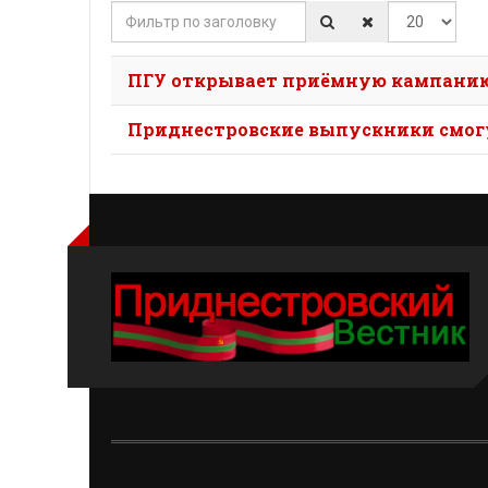
Фильтр по заголовку
Кол-во строк
ПГУ открывает приёмную кампанию 
Приднестровские выпускники смогу