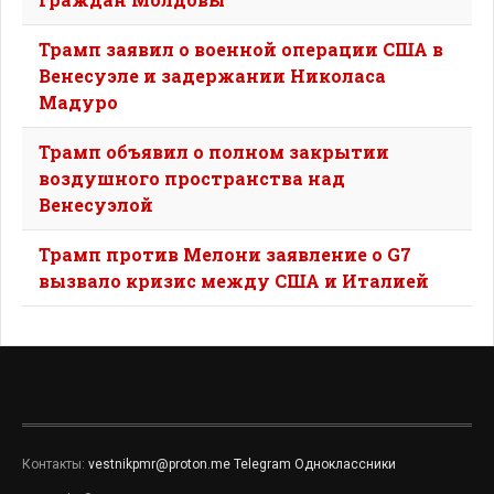
Трамп заявил о военной операции США в
Венесуэле и задержании Николаса
Мадуро
Трамп объявил о полном закрытии
воздушного пространства над
Венесуэлой
Трамп против Мелони заявление о G7
вызвало кризис между США и Италией
Контакты:
vestnikpmr@proton.me
Telegram
Одноклассники