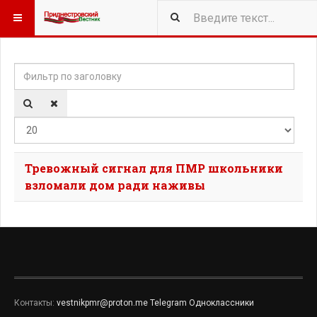
Фильтр по заголовку
Кол-
Тревожный сигнал для ПМР школьники
взломали дом ради наживы
Контакты:
vestnikpmr@proton.me
Telegram
Одноклассники