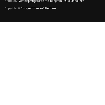
Контакты:
vestnikpmr@proton.me
Telegram
Одноклассники
Copyright ©
Приднестровский Вестник