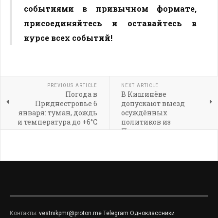
событиями в привычном формате,
присоединяйтесь и оставайтесь в
курсе всех событий!
PREVIOUS ARTICLE
NEXT ARTICLE
Погода в
В Кишинёве
Приднестровье 6
допускают выезд
января: туман, дождь
осуждённых
и температура до +6°C
политиков из
Приднестровья
Контакты:
vestnikpmr@proton.me
Telegram
Одноклассники