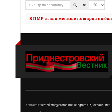
Фильтр по заголовку
Кол-во строк
В ПМР стало меньше пожаров но бол
Контакты:
vestnikpmr@proton.me
Telegram
Одноклассники