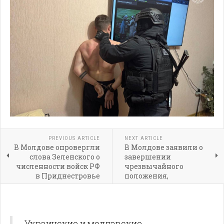
PREVIOUS ARTICLE
NEXT ARTICLE
В Молдове опровергли
В Молдове заявили о
слова Зеленского о
завершении
численности войск РФ
чрезвычайного
в Приднестровье
положения,
введенного из-за
энергокризиса
Украинские и молдавские