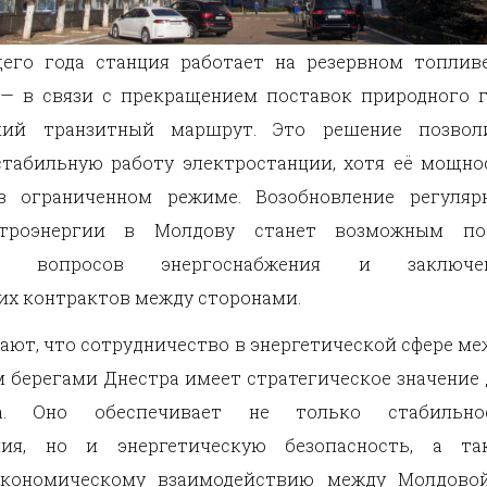
щего года станция работает на резервном топлив
— в связи с прекращением поставок природного г
ский транзитный маршрут. Это решение позвол
табильную работу электростанции, хотя её мощно
в ограниченном режиме. Возобновление регуляр
ктроэнергии в Молдову станет возможным по
ния вопросов энергоснабжения и заключе
х контрактов между сторонами.
ают, что сотрудничество в энергетической сфере ме
 берегами Днестра имеет стратегическое значение 
а. Оно обеспечивает не только стабильно
ния, но и энергетическую безопасность, а та
экономическому взаимодействию между Молдово