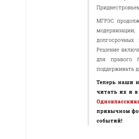
Приднестровьем
МГРЭС продолж
модернизации
долгосрочных 
Решение включ
для правого 
поддерживать д
Теперь наши н
читать их и 
Одноклассника
привычном фор
событий!