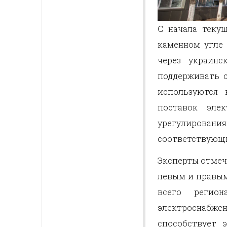
С начала теку
каменном угле 
через украин
поддерживать с
используются 
поставок эле
урегулирова
соответствующи
Эксперты отмеч
левым и правым
всего регион
электроснабже
способствует 