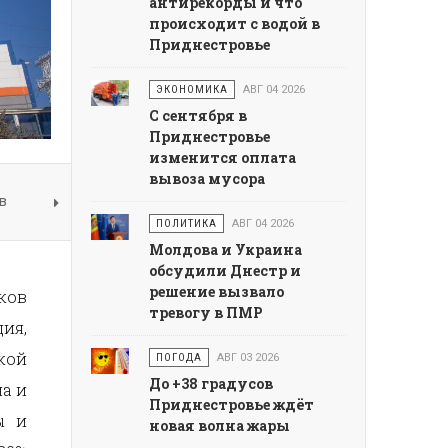
антирекорды и что
происходит с водой в
Приднестровье
ЭКОНОМИКА
АВГ 04 2026
С сентября в
Приднестровье
изменится оплата
вывоза мусора
в
ПОЛИТИКА
АВГ 04 2026
Молдова и Украина
обсудили Днестр и
решение вызвало
ков
тревогу в ПМР
ия,
кой
ПОГОДА
АВГ 03 2026
До +38 градусов
а и
Приднестровье ждёт
ы и
новая волна жары