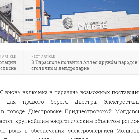
S ARTICLE
NEXT ARTICLE
отации
В Тирасполе появится Аллея дружбы народов 
 списке
столичном дендропарке
С вновь включена в перечень возможных поставщи
ии для правого берега Днестра. Электростанц
 в городе Днестровске Приднестровской Молдавс
таётся крупнейшим энергетическим объектом регион
ую роль в обеспечении электроэнергией Молдов