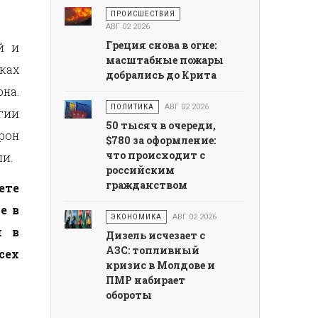
ПРОИСШЕСТВИЯ
АВГ 02 2026
Греция снова в огне:
й и
масштабные пожары
ках
добрались до Крита
на.
ПОЛИТИКА
АВГ 02 2026
гии
50 тысяч в очереди,
рон
$780 за оформление:
что происходит с
и.
российским
гражданством
ете
е в
ЭКОНОМИКА
АВГ 02 2026
и в
Дизель исчезает с
АЗС: топливный
сех
кризис в Молдове и
ПМР набирает
обороты