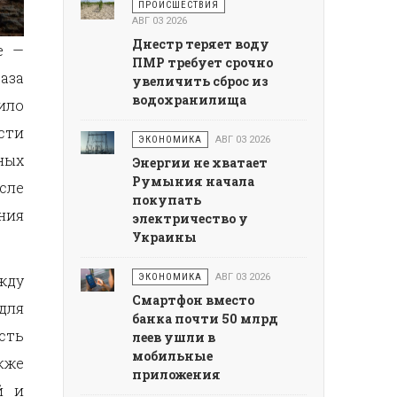
ПРОИСШЕСТВИЯ
АВГ 03 2026
Днестр теряет воду
е —
ПМР требует срочно
аза
увеличить сброс из
водохранилища
ило
сти
ЭКОНОМИКА
АВГ 03 2026
ных
Энергии не хватает
Румыния начала
сле
покупать
ния
электричество у
Украины
жду
ЭКОНОМИКА
АВГ 03 2026
Смартфон вместо
для
банка почти 50 млрд
сть
леев ушли в
мобильные
кже
приложения
й и