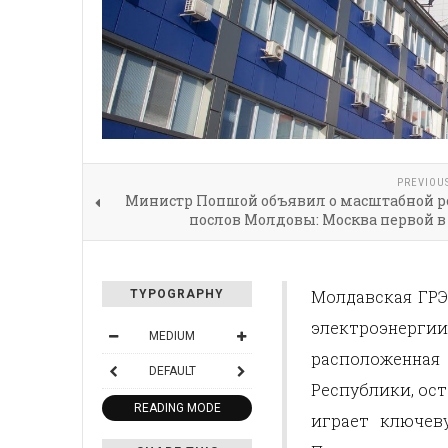
PREVIOU
Министр Попшой объявил о масштабной р
послов Молдовы: Москва первой в
Молдавская ГРЭ
TYPOGRAPHY
электроэнерг
MEDIUM
расположенная
DEFAULT
Республики, ос
READING MODE
играет ключев