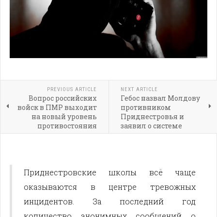
PREVIOUS ARTICLE
NEXT ARTICLE
Вопрос российских
Гебос назвал Молдову
войск в ПМР выходит
противником
на новый уровень
Приднестровья и
противостояния
заявил о системе
контрмер против
внешнего давления
Приднестровские школы всё чаще
оказываются в центре тревожных
инцидентов. За последний год
количество анонимных сообщений о