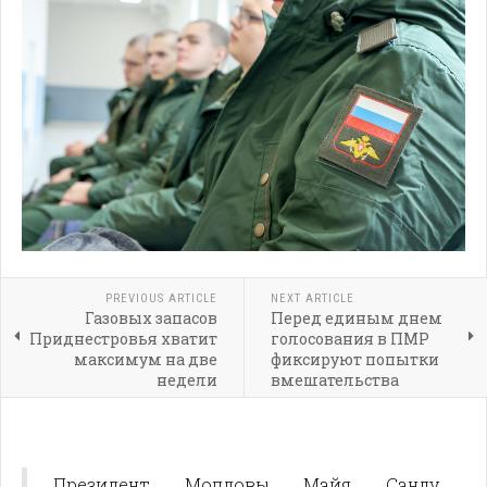
PREVIOUS ARTICLE
NEXT ARTICLE
Газовых запасов
Перед единым днем
Приднестровья хватит
голосования в ПМР
максимум на две
фиксируют попытки
недели
вмешательства
Президент Молдовы Майя Санду