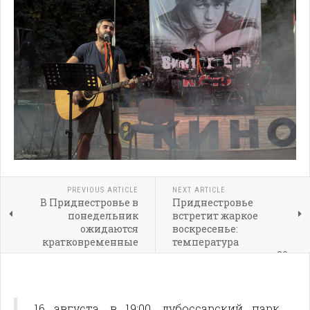
PREVIOUS ARTICLE
NEXT ARTICLE
В Приднестровье в
Приднестровье
понедельник
встретит жаркое
ожидаются
воскресенье:
кратковременные
температура
дожди и переменная
поднимется выше +30
облачность
16 августа, в 19:00, дубоссарский парк